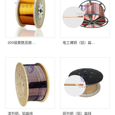
200级聚酰亚胺…
电工裸铜（铝）扁…
漆包铜、铝扁线
纸包铜（铝）扁线